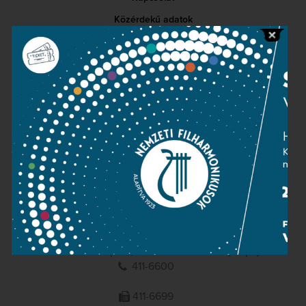
Közérdekű adatok
Sajtószoba
Adatvédelem
Impresszum
NEMZETI
FILHARMONIKUSOK
1095 Budapest, Komor Marcell u. 1. (Müpa)
411-6600
411-6699