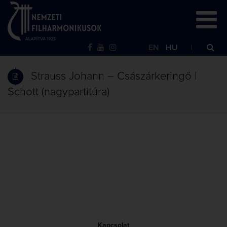
EN
HU
Strauss Johann – Császárkeringő |
Schott (nagypartitúra)
Kapcsolat