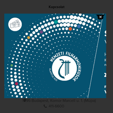
Kapcsolat
Közérdekű adatok
Sajtószoba
Adatvédelem
Impresszum
NEMZETI
FILHARMONIKUSOK
1095 Budapest, Komor Marcell u. 1. (Müpa)
411-6600