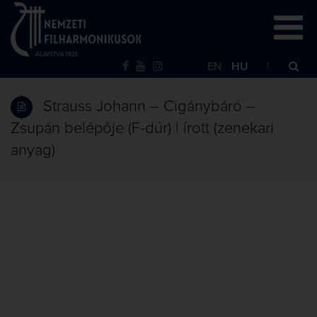
EN
HU
Strauss Johann – Cigánybáró –
Zsupán belépője (F-dúr) | írott (zenekari
anyag)