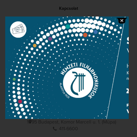
Kapcsolat
Közérdekű adatok
Sajtószoba
Adatvédelem
Impresszum
NEMZETI
FILHARMONIKUSOK
1095 Budapest, Komor Marcell u. 1. (Müpa)
411-6600