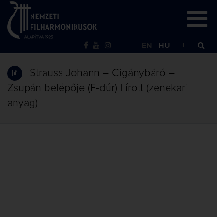
EN
HU
Strauss Johann – Cigánybáró –
Zsupán belépője (F-dúr) | írott (zenekari
anyag)