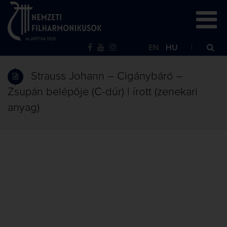
EN
HU
Strauss Johann – Cigánybáró –
Zsupán belépője (C-dúr) | írott (zenekari
anyag)