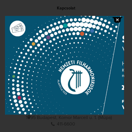
Kapcsolat
Közérdekű adatok
Sajtószoba
Adatvédelem
Impresszum
NEMZETI
FILHARMONIKUSOK
1095 Budapest, Komor Marcell u. 1. (Müpa)
411-6600