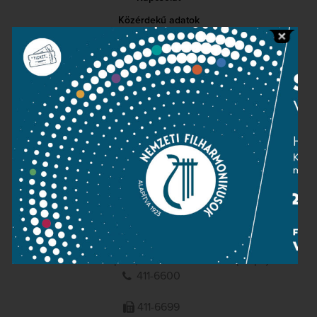
Közérdekű adatok
Sajtószoba
Adatvédelem
Impresszum
NEMZETI
FILHARMONIKUSOK
1095 Budapest, Komor Marcell u. 1. (Müpa)
411-6600
411-6699