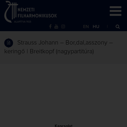
EN
HU
Strauss Johann – Bor,dal,asszony –
keringő | Breitkopf (nagypartitúra)
Kapcsolat