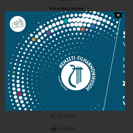
Közérdekű adatok
Sajtószoba
Adatvédelem
Impresszum
NEMZETI
FILHARMONIKUSOK
1095 Budapest, Komor Marcell u. 1. (Müpa)
411-6600
411-6699