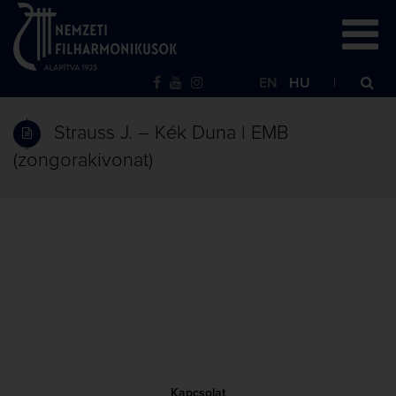
EN
HU
Strauss J. – Kék Duna | EMB
(zongorakivonat)
Kapcsolat