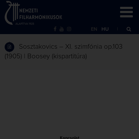
EN
HU
Sosztakovics – XI. szimfónia op.103
(1905) | Boosey (kispartitúra)
Kapcsolat