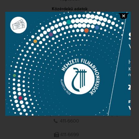
Közérdekű adatok
Sajtószoba
Adatvédelem
Impresszum
NEMZETI
FILHARMONIKUSOK
1095 Budapest, Komor Marcell u. 1. (Müpa)
411-6600
411-6699