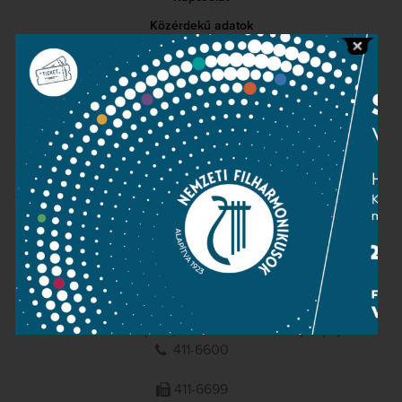
Közérdekű adatok
Sajtószoba
Adatvédelem
Impresszum
NEMZETI
FILHARMONIKUSOK
1095 Budapest, Komor Marcell u. 1. (Müpa)
411-6600
411-6699