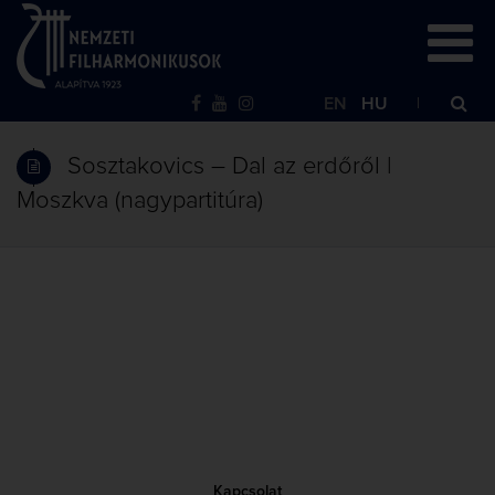
EN
HU
Sosztakovics – Dal az erdőről |
Moszkva (nagypartitúra)
Kapcsolat