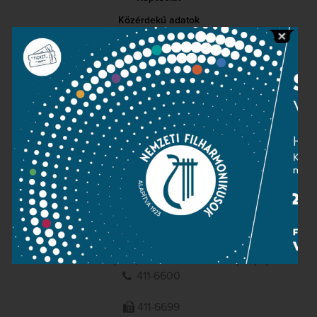
Közérdekű adatok
Sajtószoba
Adatvédelem
Impresszum
NEMZETI
FILHARMONIKUSOK
1095 Budapest, Komor Marcell u. 1. (Müpa)
411-6600
411-6699