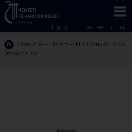
EN
HU
Smetana – Hazám – N.6 Blanyik | Artia
(kispartitúra)
Kapcsolat