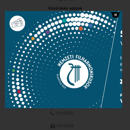
Közérdekű adatok
Sajtószoba
Adatvédelem
Impresszum
NEMZETI
FILHARMONIKUSOK
1095 Budapest, Komor Marcell u. 1. (Müpa)
411-6600
411-6699