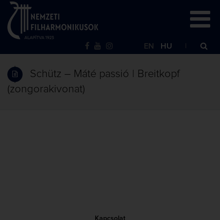
EN
HU
Schütz – Máté passió | Breitkopf
(zongorakivonat)
Kapcsolat