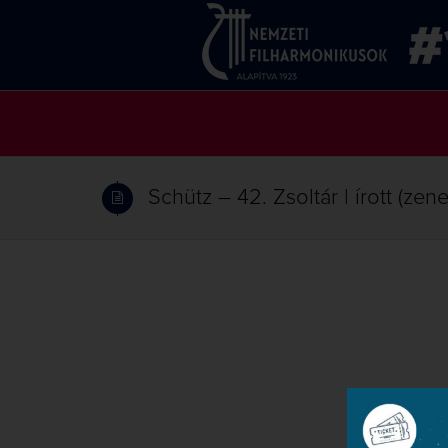
Schütz – 42. Zsoltár | írott (zen