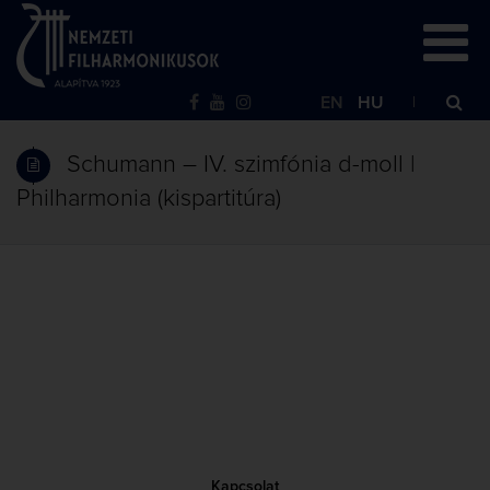
EN
HU
Schumann – IV. szimfónia d-moll |
Philharmonia (kispartitúra)
Kapcsolat