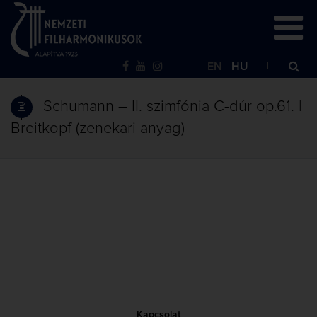
EN
HU
Schumann – II. szimfónia C-dúr op.61. |
Breitkopf (zenekari anyag)
Kapcsolat