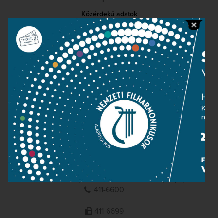
Közérdekű adatok
Sajtószoba
Adatvédelem
Impresszum
NEMZETI
FILHARMONIKUSOK
1095 Budapest, Komor Marcell u. 1. (Müpa)
411-6600
411-6699