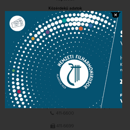
Közérdekű adatok
Sajtószoba
Adatvédelem
Impresszum
NEMZETI
FILHARMONIKUSOK
1095 Budapest, Komor Marcell u. 1. (Müpa)
411-6600
411-6699