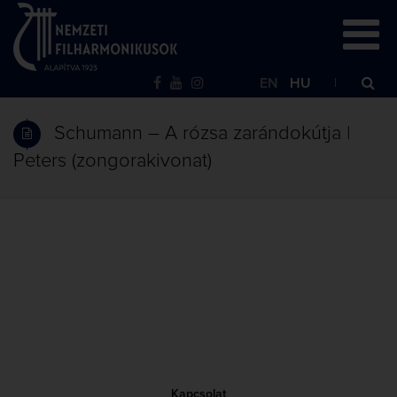
EN
HU
Schumann – A rózsa zarándokútja |
Peters (zongorakivonat)
Kapcsolat