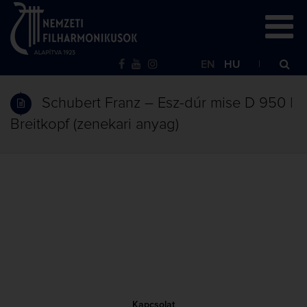
EN
HU
Schubert Franz – Esz-dúr mise D 950 |
Breitkopf (zenekari anyag)
Kapcsolat