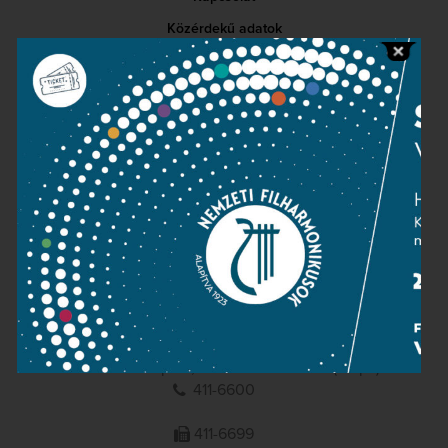
Közérdekű adatok
Sajtószoba
Adatvédelem
Impresszum
NEMZETI
FILHARMONIKUSOK
1095 Budapest, Komor Marcell u. 1. (Müpa)
411-6600
411-6699