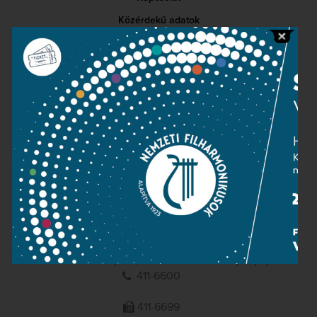
Közérdekű adatok
Sajtószoba
Adatvédelem
Impresszum
NEMZETI
FILHARMONIKUSOK
1095 Budapest, Komor Marcell u. 1. (Müpa)
411-6600
411-6699