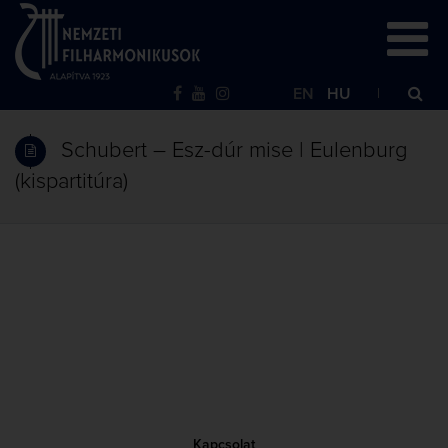
EN
HU
Schubert – Esz-dúr mise | Eulenburg
(kispartitúra)
Kapcsolat