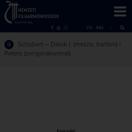
EN
HU
Schubert – Dalok I. (mezzo, bariton) |
Peters (zongorakivonat)
Kapcsolat