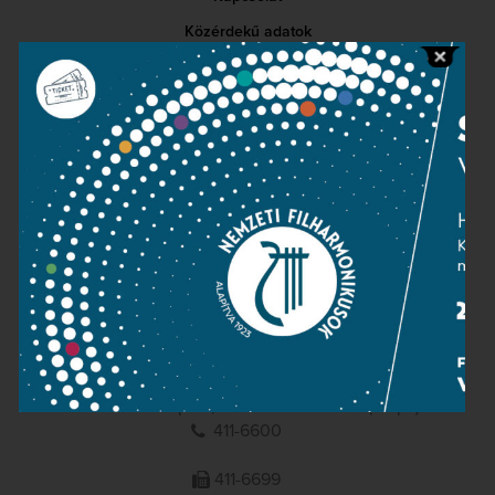
Közérdekű adatok
Sajtószoba
Adatvédelem
Impresszum
NEMZETI
FILHARMONIKUSOK
1095 Budapest, Komor Marcell u. 1. (Müpa)
411-6600
411-6699