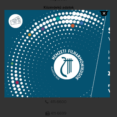
Közérdekű adatok
Sajtószoba
Adatvédelem
Impresszum
NEMZETI
FILHARMONIKUSOK
1095 Budapest, Komor Marcell u. 1. (Müpa)
411-6600
411-6699