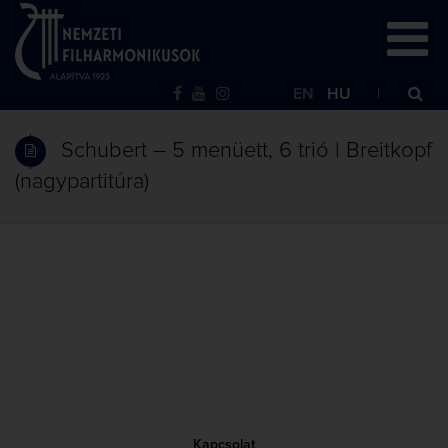
EN
HU
Schubert – 5 menüett, 6 trió | Breitkopf
(nagypartitúra)
Kapcsolat