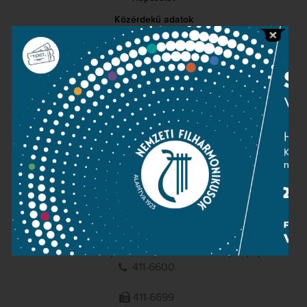
Közérdekű adatok
Sajtószoba
Adatvédelem
Impresszum
NEMZETI
FILHARMONIKUSOK
1095 Budapest, Komor Marcell u. 1. (Müpa)
411-6600
411-6699