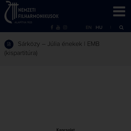
EN
HU
Sárközy – Júlia énekek | EMB
(kispartitúra)
Kapcsolat