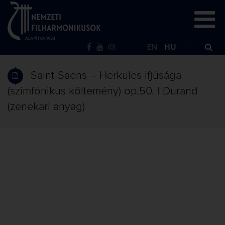
EN
HU
Saint-Saens – Herkules ifjúsága
(szimfónikus költemény) op.50. | Durand
(zenekari anyag)