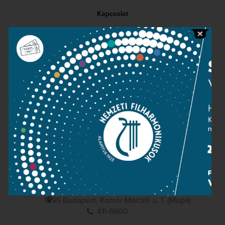
Kapcsolat
Közérdekű adatok
Sajtószoba
Adatvédelem
Impresszum
NEMZETI
FILHARMONIKUSOK
1095 Budapest, Komor Marcell u. 1. (Müpa)
411-6600