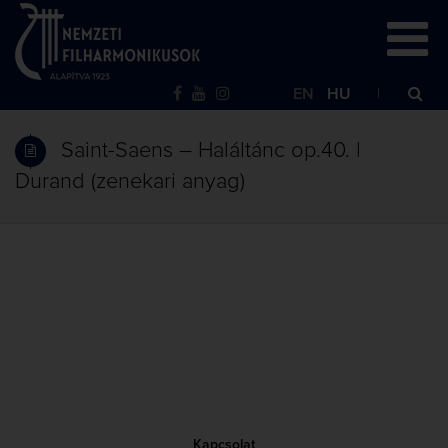
EN
HU
Saint-Saens – Haláltánc op.40. |
Durand (zenekari anyag)
Kapcsolat