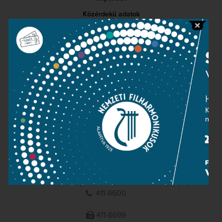
Közérdekű adatok
Sajtószoba
Adatvédelem
Impresszum
NEMZETI
FILHARMONIKUSOK
1095 Budapest, Komor Marcell u. 1. (Müpa)
411-6600
411-6699