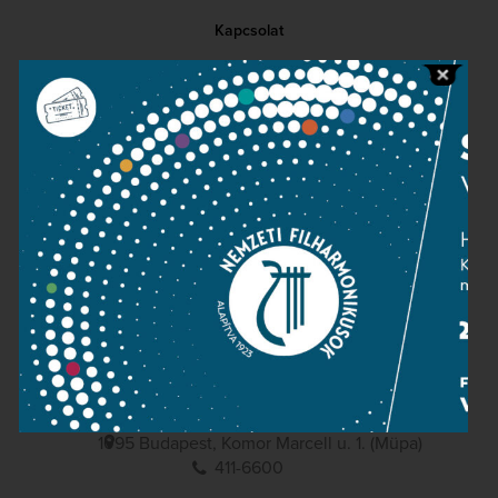
Kapcsolat
Közérdekű adatok
Sajtószoba
Adatvédelem
Impresszum
NEMZETI
FILHARMONIKUSOK
1095 Budapest, Komor Marcell u. 1. (Müpa)
411-6600