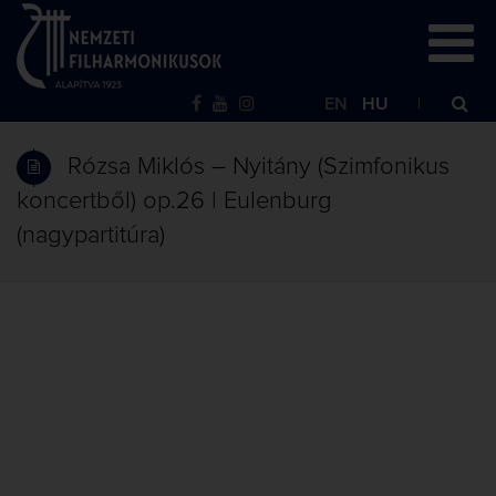
EN
HU
Rózsa Miklós – Nyitány (Szimfonikus
koncertből) op.26 | Eulenburg
(nagypartitúra)