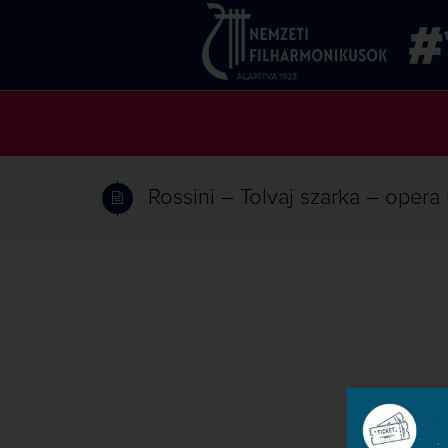
Rossini – Tolvaj szarka – opera 