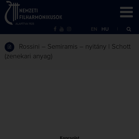
EN
HU
Rossini – Semiramis – nyitány | Schott
(zenekari anyag)
Kapcsolat