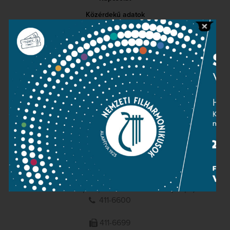
Közérdekű adatok
Sajtószoba
Adatvédelem
Impresszum
NEMZETI
FILHARMONIKUSOK
1095 Budapest, Komor Marcell u. 1. (Müpa)
411-6600
411-6699