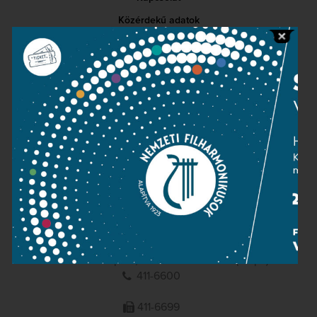
Közérdekű adatok
Sajtószoba
Adatvédelem
Impresszum
NEMZETI
FILHARMONIKUSOK
1095 Budapest, Komor Marcell u. 1. (Müpa)
411-6600
411-6699