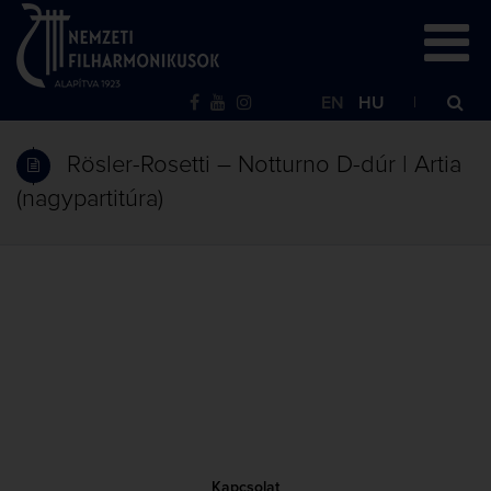
EN
HU
Rösler-Rosetti – Notturno D-dúr | Artia
(nagypartitúra)
Kapcsolat