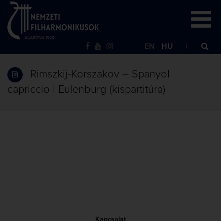
EN
HU
Rimszkij-Korszakov – Spanyol
capriccio | Eulenburg (kispartitúra)
Kapcsolat