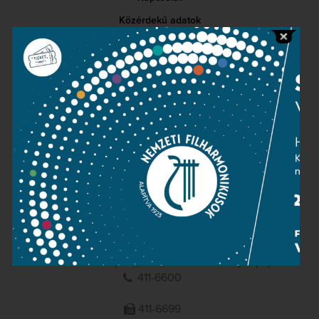
Közérdekű adatok
Sajtószoba
Adatvédelem
Impresszum
NEMZETI
FILHARMONIKUSOK
1095 Budapest, Komor Marcell u. 1. (Müpa)
411-6600
411-6699