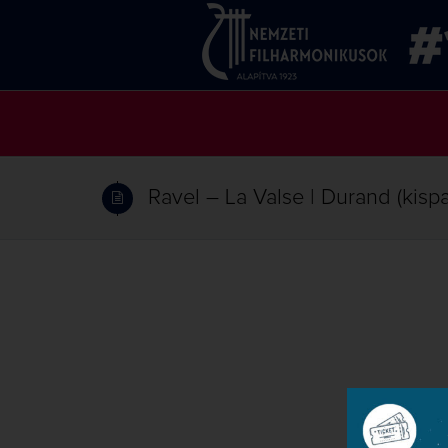
Ravel – La Valse | Durand (kispar