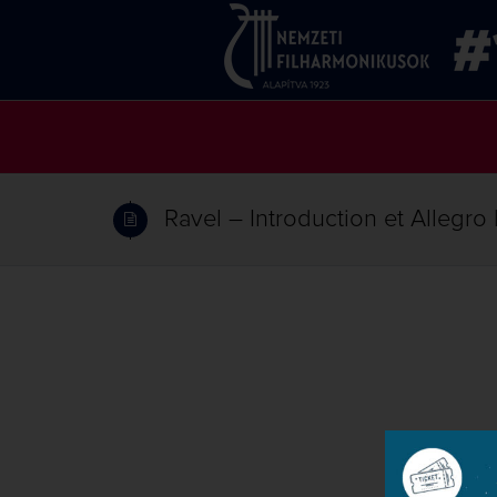
Ravel – Introduction et Allegro 