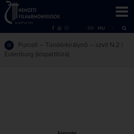
EN
HU
Purcell – Tündérkirálynő – szvit N.2 |
Eulenburg (kispartitúra)
Kapcsolat