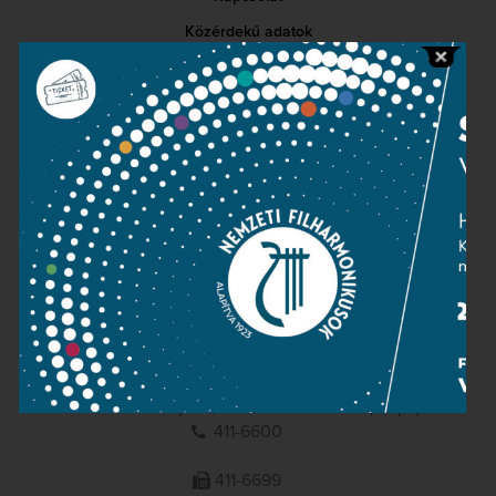
Közérdekű adatok
Sajtószoba
Adatvédelem
Impresszum
NEMZETI
FILHARMONIKUSOK
1095 Budapest, Komor Marcell u. 1. (Müpa)
411-6600
411-6699