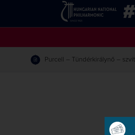
Purcell – Tündérkirálynő – szvit