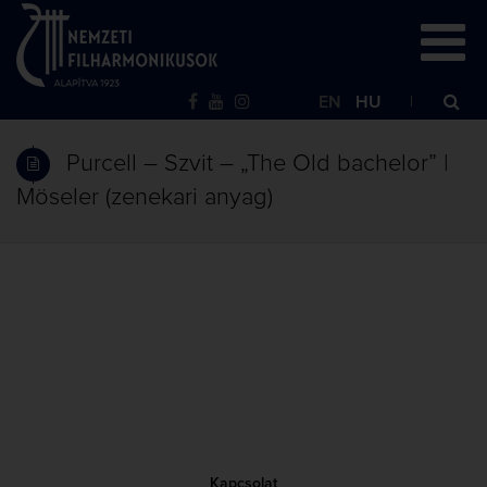
EN
HU
Purcell – Szvit – „The Old bachelor” |
Möseler (zenekari anyag)
Kapcsolat