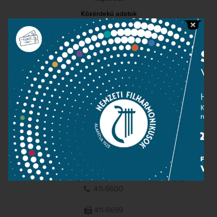
Közérdekű adatok
Sajtószoba
Adatvédelem
Impresszum
NEMZETI
FILHARMONIKUSOK
1095 Budapest, Komor Marcell u. 1. (Müpa)
411-6600
411-6699