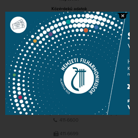
Közérdekű adatok
Sajtószoba
Adatvédelem
Impresszum
NEMZETI
FILHARMONIKUSOK
1095 Budapest, Komor Marcell u. 1. (Müpa)
411-6600
411-6699