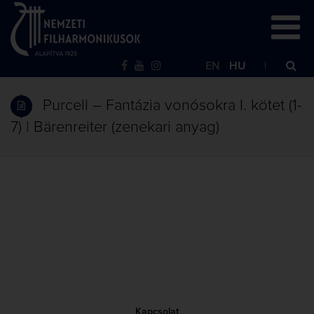
EN
HU
Purcell – Fantázia vonósokra I. kötet (1-
7) | Bärenreiter (zenekari anyag)
Kapcsolat