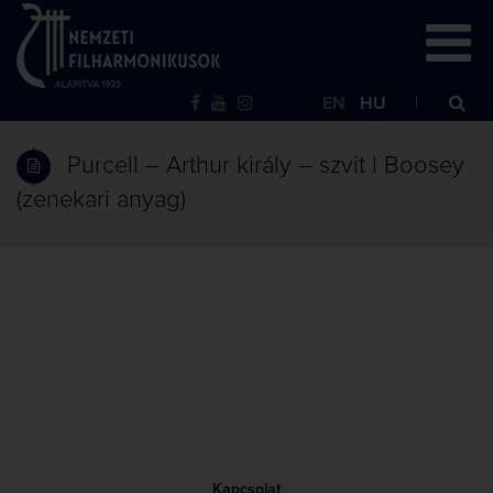
EN
HU
Purcell – Arthur király – szvit | Boosey
(zenekari anyag)
Kapcsolat