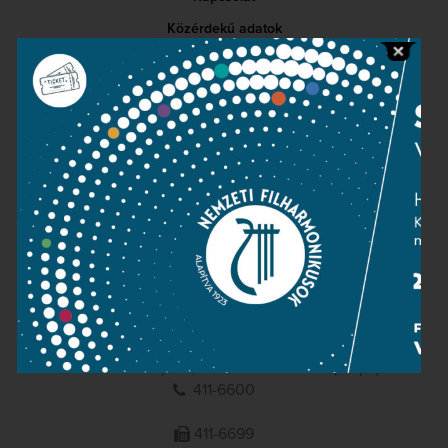
Közérdekű adatok
Sajtószoba
Adatvédelem
Impresszum
NEMZETI
FILHARMONIKUSOK
1095 Budapest, Komor Marcell u. 1. (Müpa)
411-6600
411-6699