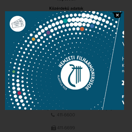
Közérdekű adatok
Sajtószoba
Adatvédelem
Impresszum
NEMZETI
FILHARMONIKUSOK
1095 Budapest, Komor Marcell u. 1. (Müpa)
411-6600
411-6699