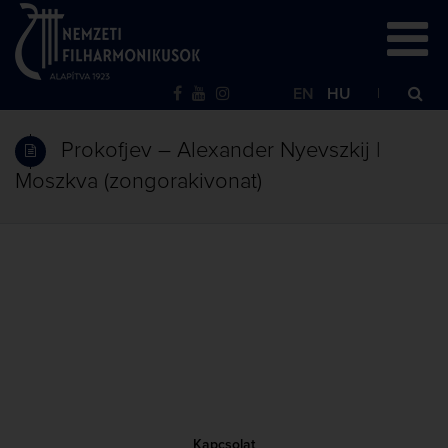
EN
HU
Prokofjev – Alexander Nyevszkij |
Moszkva (zongorakivonat)
Kapcsolat