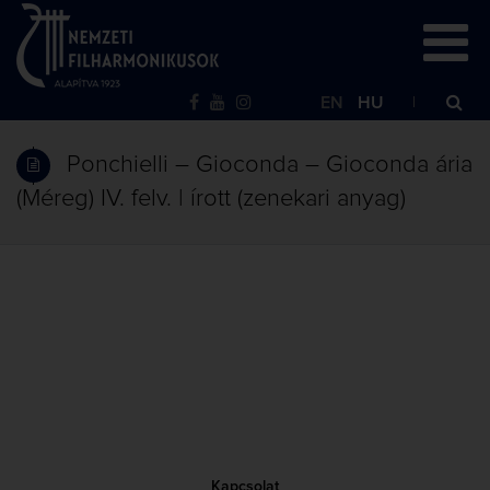
EN
HU
Ponchielli – Gioconda – Gioconda ária
(Méreg) IV. felv. | írott (zenekari anyag)
Kapcsolat