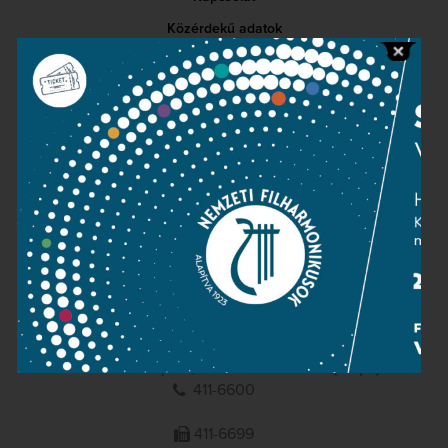
Közérdekű adatok
Sajtószoba
Adatvédelem
Impresszum
NEMZETI
FILHARMONIKUSOK
1095 Budapest, Komor Marcell u. 1. (Müpa)
411-6600
411-6699