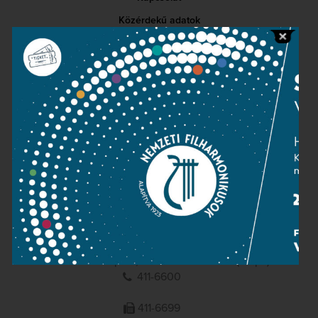
Közérdekű adatok
Sajtószoba
Adatvédelem
Impresszum
NEMZETI
FILHARMONIKUSOK
1095 Budapest, Komor Marcell u. 1. (Müpa)
411-6600
411-6699