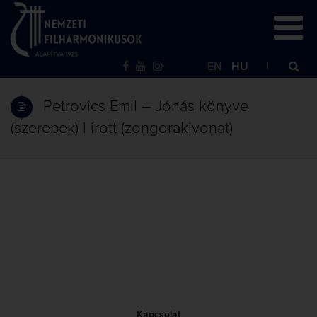
EN
HU
Petrovics Emil – Jónás könyve
(szerepek) | írott (zongorakivonat)
Kapcsolat