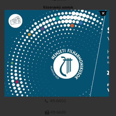
Közérdekű adatok
Sajtószoba
Adatvédelem
Impresszum
NEMZETI
FILHARMONIKUSOK
1095 Budapest, Komor Marcell u. 1. (Müpa)
411-6600
411-6699