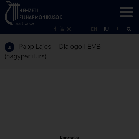
EN
HU
Papp Lajos – Dialogo | EMB
(nagypartitúra)
Kapcsolat