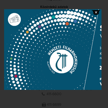
Közérdekű adatok
Sajtószoba
Adatvédelem
Impresszum
NEMZETI
FILHARMONIKUSOK
1095 Budapest, Komor Marcell u. 1. (Müpa)
411-6600
411-6699