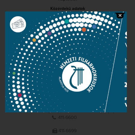
Közérdekű adatok
Sajtószoba
Adatvédelem
Impresszum
NEMZETI
FILHARMONIKUSOK
1095 Budapest, Komor Marcell u. 1. (Müpa)
411-6600
411-6699