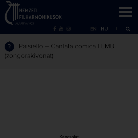
EN
HU
Paisiello – Cantata comica | EMB
(zongorakivonat)
Kapcsolat