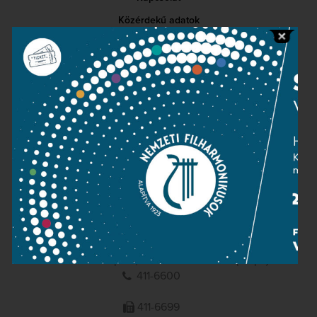
Közérdekű adatok
Sajtószoba
Adatvédelem
Impresszum
NEMZETI
FILHARMONIKUSOK
1095 Budapest, Komor Marcell u. 1. (Müpa)
411-6600
411-6699