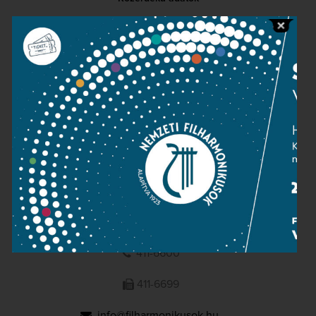
Sajtószoba
Adatvédelem
Impresszum
NEMZETI
FILHARMONIKUSOK
1095 Budapest, Komor Marcell u. 1. (Müpa)
411-6600
411-6699
info@filharmonikusok.hu