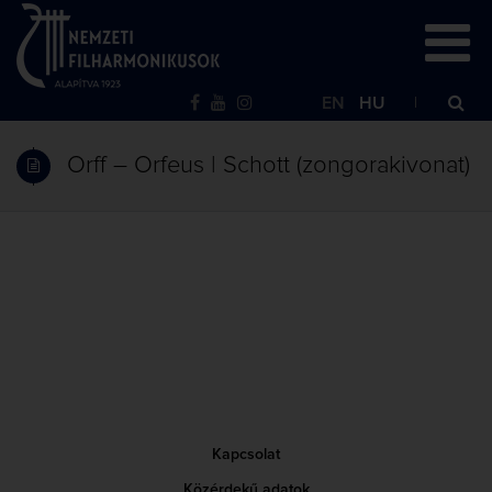
EN
HU
Orff – Orfeus | Schott (zongorakivonat)
Kapcsolat
Közérdekű adatok