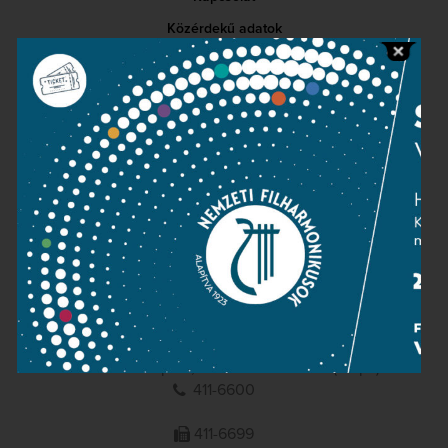
Közérdekű adatok
Sajtószoba
Adatvédelem
Impresszum
NEMZETI
FILHARMONIKUSOK
1095 Budapest, Komor Marcell u. 1. (Müpa)
411-6600
411-6699