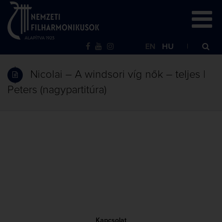
EN
HU
Nicolai – A windsori víg nők – teljes |
Peters (nagypartitúra)
Kapcsolat