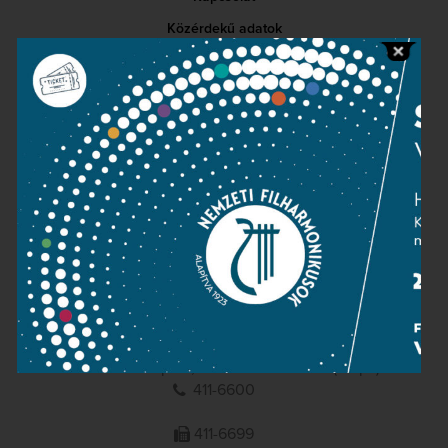
Közérdekű adatok
Sajtószoba
Adatvédelem
Impresszum
NEMZETI
FILHARMONIKUSOK
1095 Budapest, Komor Marcell u. 1. (Müpa)
411-6600
411-6699