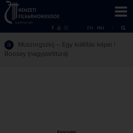
EN
HU
Muszorgszkij – Egy kiállítás képei |
Boosey (nagypartitúra)
Kapcsolat