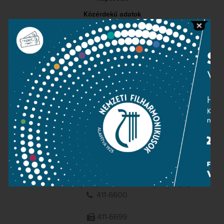
Közérdekű adatok
Sajtószoba
Adatvédelem
Impresszum
NEMZETI
FILHARMONIKUSOK
1095 Budapest, Komor Marcell u. 1. (Müpa)
411-6600
411-6699