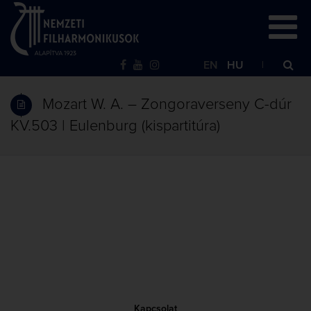
EN
HU
Mozart W. A. – Zongoraverseny C-dúr
KV.503 | Eulenburg (kispartitúra)
Kapcsolat