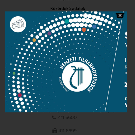
Közérdekű adatok
Sajtószoba
Adatvédelem
Impresszum
NEMZETI
FILHARMONIKUSOK
1095 Budapest, Komor Marcell u. 1. (Müpa)
411-6600
411-6699