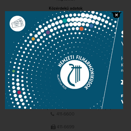
Közérdekű adatok
Sajtószoba
Adatvédelem
Impresszum
NEMZETI
FILHARMONIKUSOK
1095 Budapest, Komor Marcell u. 1. (Müpa)
411-6600
411-6699