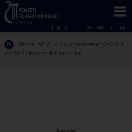
EN
HU
Mozart W. A. – Zongoraverseny C-dúr
KV.467 | Peters (kispartitúra)
Kapcsolat