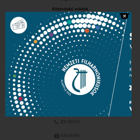
Közérdekű adatok
Sajtószoba
Adatvédelem
Impresszum
NEMZETI
FILHARMONIKUSOK
1095 Budapest, Komor Marcell u. 1. (Müpa)
411-6600
411-6699