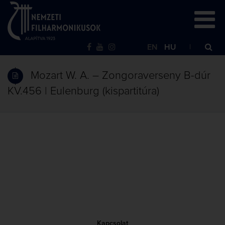
EN
HU
Mozart W. A. – Zongoraverseny B-dúr
KV.456 | Eulenburg (kispartitúra)
Kapcsolat