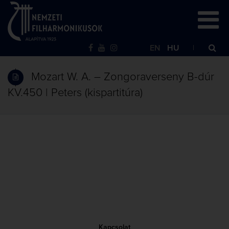
EN
HU
Mozart W. A. – Zongoraverseny B-dúr
KV.450 | Peters (kispartitúra)
Kapcsolat