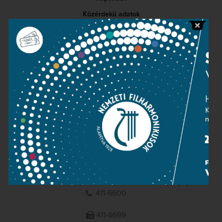
Közérdekű adatok
Sajtószoba
Adatvédelem
Impresszum
NEMZETI
FILHARMONIKUSOK
1095 Budapest, Komor Marcell u. 1. (Müpa)
411-6600
411-6699