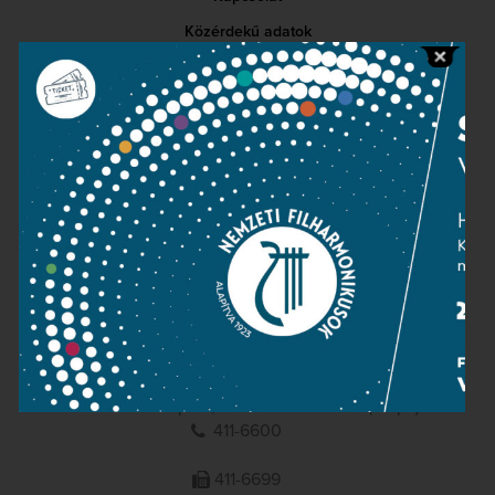
Közérdekű adatok
Sajtószoba
Adatvédelem
Impresszum
NEMZETI
FILHARMONIKUSOK
1095 Budapest, Komor Marcell u. 1. (Müpa)
411-6600
411-6699