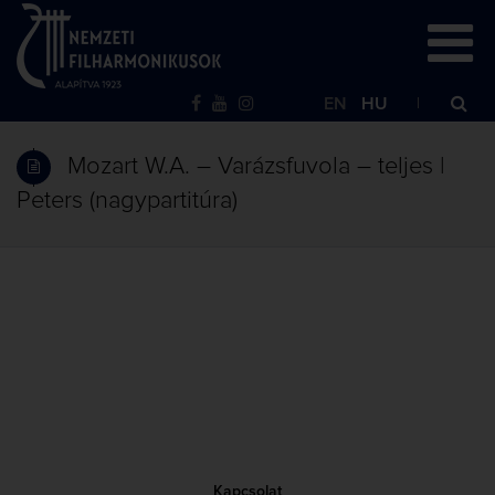
EN
HU
Mozart W.A. – Varázsfuvola – teljes |
Peters (nagypartitúra)
Kapcsolat