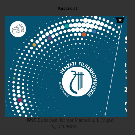
Kapcsolat
Közérdekű adatok
Sajtószoba
Adatvédelem
Impresszum
NEMZETI
FILHARMONIKUSOK
1095 Budapest, Komor Marcell u. 1. (Müpa)
411-6600