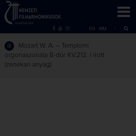
EN
HU
Mozart W. A. – Templomi
orgonaszonáta B-dúr KV.212. | írott
(zenekari anyag)